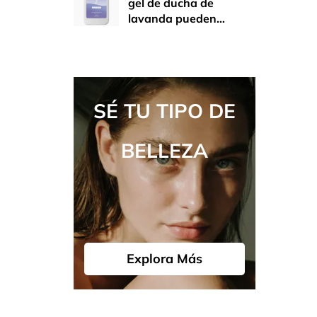
gel de ducha de
lavanda pueden
ayudar a hidratar la
piel y hacerla más
flexible?
SÉ TU TIPO DE
BELLEZA
Explora Más