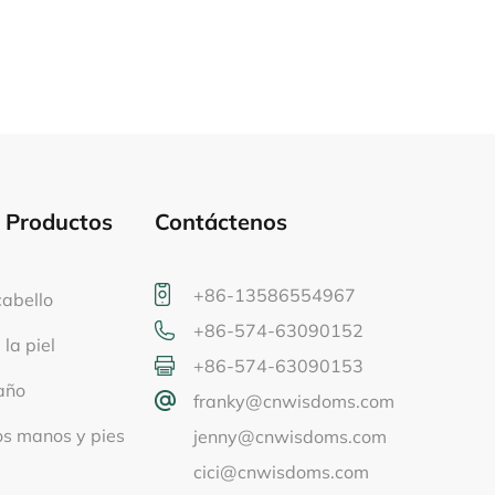
e Productos
Contáctenos
+86-13586554967
cabello
+86-574-63090152
la piel
+86-574-63090153
año
franky@cnwisdoms.com
os manos y pies
jenny@cnwisdoms.com
cici@cnwisdoms.com